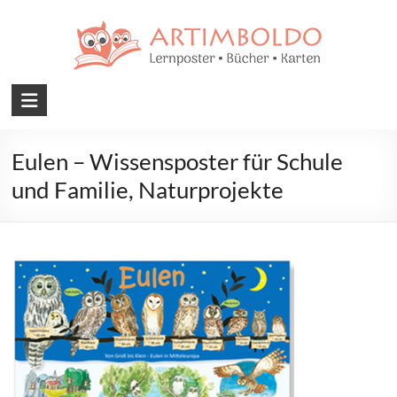
Skip
to
content
Artimboldo
Medien
Eulen – Wissensposter für Schule
–
und Familie, Naturprojekte
Lernposter,
Bücher,
Karten
Kreative
Lernposter,
Bücher,
Karten
für