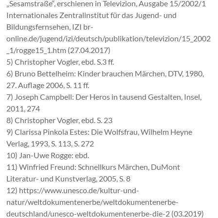
„Sesamstraße“, erschienen in Televizion, Ausgabe 15/2002/1
Internationales Zentralinstitut für das Jugend- und
Bildungsfernsehen, IZI br-
online.de/jugend/izi/deutsch/publikation/televizion/15_2002
_1/rogge15_1.htm (27.04.2017)
5) Christopher Vogler, ebd. S.3 ff.
6) Bruno Bettelheim: Kinder brauchen Märchen, DTV, 1980,
27. Auflage 2006, S. 11 ff.
7) Joseph Campbell: Der Heros in tausend Gestalten, Insel,
2011, 274
8) Christopher Vogler, ebd. S. 23
9) Clarissa Pinkola Estes: Die Wolfsfrau, Wilhelm Heyne
Verlag, 1993, S. 113, S. 272
10) Jan-Uwe Rogge: ebd.
11) Winfried Freund: Schnellkurs Märchen, DuMont
Literatur- und Kunstverlag, 2005, S. 8
12) https://www.unesco.de/kultur-und-
natur/weltdokumentenerbe/weltdokumentenerbe-
deutschland/unesco-weltdokumentenerbe-die-2 (03.2019)