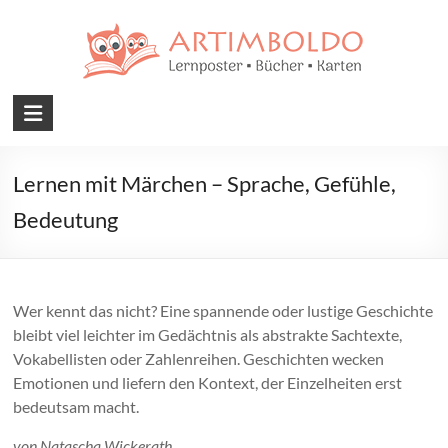
Skip
to
content
Artimboldo
Medien
–
Lernen mit Märchen – Sprache, Gefühle,
Lernposter,
Bedeutung
Bücher,
Karten
Wer kennt das nicht? Eine spannende oder lustige Geschichte
Kreative
bleibt viel leichter im Gedächtnis als abstrakte Sachtexte,
Lernposter,
Vokabellisten oder Zahlenreihen. Geschichten wecken
Bücher,
Emotionen und liefern den Kontext, der Einzelheiten erst
Karten
bedeutsam macht.
für
von Natascha Wickerath