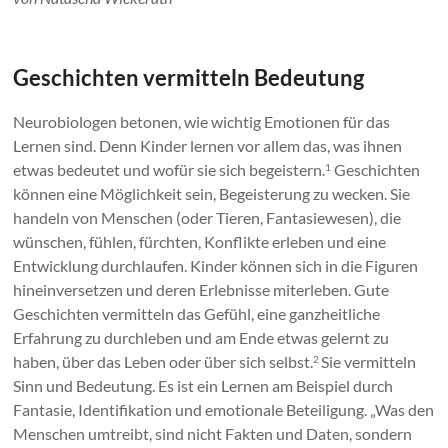
Familie,
Schule,
zu
Geschichten vermitteln Bedeutung
Hause
und
Neurobiologen betonen, wie wichtig Emotionen für das
als
Lernen sind. Denn Kinder lernen vor allem das, was ihnen
Geschenkidee
etwas bedeutet und wofür sie sich begeistern.
Geschichten
1
können eine Möglichkeit sein, Begeisterung zu wecken. Sie
handeln von Menschen (oder Tieren, Fantasiewesen), die
wünschen, fühlen, fürchten, Konflikte erleben und eine
Entwicklung durchlaufen. Kinder können sich in die Figuren
hineinversetzen und deren Erlebnisse miterleben. Gute
Geschichten vermitteln das Gefühl, eine ganzheitliche
Erfahrung zu durchleben und am Ende etwas gelernt zu
haben, über das Leben oder über sich selbst.
Sie vermitteln
2
Sinn und Bedeutung. Es ist ein Lernen am Beispiel durch
Fantasie, Identifikation und emotionale Beteiligung. „Was den
Menschen umtreibt, sind nicht Fakten und Daten, sondern