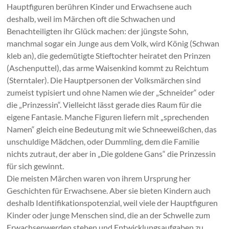
Hauptfiguren berühren Kinder und Erwachsene auch
deshalb, weil im Märchen oft die Schwachen und
Benachteiligten ihr Glück machen: der jüngste Sohn,
manchmal sogar ein Junge aus dem Volk, wird König (Schwan
kleb an), die gedemütigte Stieftochter heiratet den Prinzen
(Aschenputtel), das arme Waisenkind kommt zu Reichtum
(Sterntaler). Die Hauptpersonen der Volksmärchen sind
zumeist typisiert und ohne Namen wie der „Schneider“ oder
die „Prinzessin“. Vielleicht lässt gerade dies Raum für die
eigene Fantasie. Manche Figuren liefern mit „sprechenden
Namen“ gleich eine Bedeutung mit wie Schneeweißchen, das
unschuldige Mädchen, oder Dummling, dem die Familie
nichts zutraut, der aber in „Die goldene Gans“ die Prinzessin
für sich gewinnt.
Die meisten Märchen waren von ihrem Ursprung her
Geschichten für Erwachsene. Aber sie bieten Kindern auch
deshalb Identifikationspotenzial, weil viele der Hauptfiguren
Kinder oder junge Menschen sind, die an der Schwelle zum
Erwachsenwerden stehen und Entwicklungsaufgaben zu