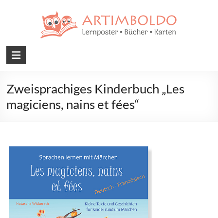
Skip
to
content
Artimboldo
Medien
Zweisprachiges Kinderbuch „Les
–
magiciens, nains et fées“
Lernposter,
Bücher,
Karten
Kreative
Lernposter,
Bücher,
Karten
für